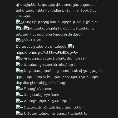
գիտելիքներ և կապեր փնտրող, ընթերցասեր
երիտասարդներին դիմելու «Summer Book Club
2026»-ին։
Բաց մի՛ թողեք հնարավորությունը՝ լինելու
մասնակիցներից մեկը և դառնալու
անչափ հետաքրքիր ծրագրի մի մասը։
Ի՞ՆՉ ԱՆԵԼ.
Ընդամենը պետք է գրանցվել՝
https://forms.gle/AG8ZkvzPipBXdgwRA
Գրանցումը բաց է մինչև մայիսի 29-ը։
Մասնակցությունն անվճար է։
Շրջանավարտները կստանան միջազգային
վկայականներ ու հնարավորություն դառնալու
մեր մեծ ընտանիքի մի մասը։
Գիրքը՝ «Anthem»
Հեղինակը՝ Ayn Rand
Հանդիպելու ենք 4 անգամ
Ձևաչափ՝ օֆլայն հանդիպումներ
Աշխատանքային լեզուն՝ հայերեն և