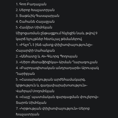
1. Գոռ Բադալյան
2. Սերոբ Խաչատրյան
3. Տաթևիկ Գասպարյան
4. Շահանե Հալաջյան
5. Համլետ Սիմոնյան
Միջոցառման ընթացքում հնչեցին նաև թվով 9
կարճ ելույթներ հետևյալ թեմաներով.
1. «Ինչո՞ւ է ինձ պետք փիլիսոփայությունը»-
Հայարփի Սահակյան
2. «Անհատը և AI»-Գևորգ Պողոսյան
3. «Սիրո մետաֆիզիկա»-Արման Ղարագուլյան
4. «Բարոյագիտական անդրադարձ»-Արուսյակ
Ղարիբյան
5. «Հասարակության արժեհամակարգ․
կրթություն և գաղափարախոսություն»-
Վահրամ Սողոմոնյան
6. «Հայը՝ պատմական զարգացման փուլերով»-
Տարոն Սիմոնյան
7. «Կրթության փիլիսոփայություն»-Սերոբ
Խաչատրյան