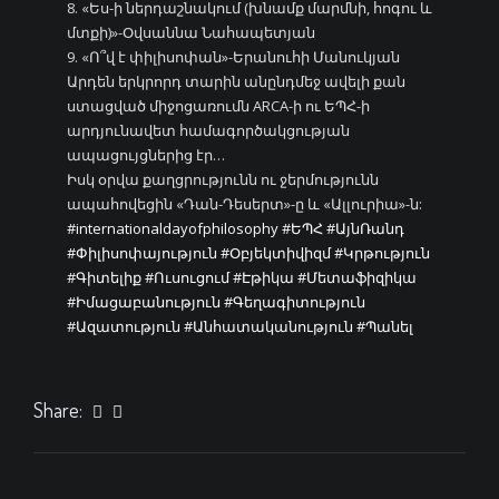
8. «Ես-ի ներդաշնակում (խնամք մարմնի, հոգու և
մտքի)»-Օվսաննա Նահապետյան
9. «Ո՞վ է փիլիսոփան»-Երանուհի Մանուկյան
Արդեն երկրորդ տարին անընդմեջ ավելի քան
ստացված միջոցառումն ARCA-ի ու ԵՊՀ-ի
արդյունավետ համագործակցության
ապացույցներից էր…
Իսկ օրվա քաղցրությունն ու ջերմությունն
ապահովեցին «Դան-Դեսերտ»-ը և «Ալլուրիա»-ն:
#internationaldayofphilosophy
#ԵՊՀ
#ԱյնՌանդ
#Փիլիսոփայություն
#Օբյեկտիվիզմ
#Կրթություն
#Գիտելիք
#Ուսուցում
#Էթիկա
#Մետաֆիզիկա
#Իմացաբանություն
#Գեղագիտություն
#Ազատություն
#Անհատականություն
#Պանել
Share: