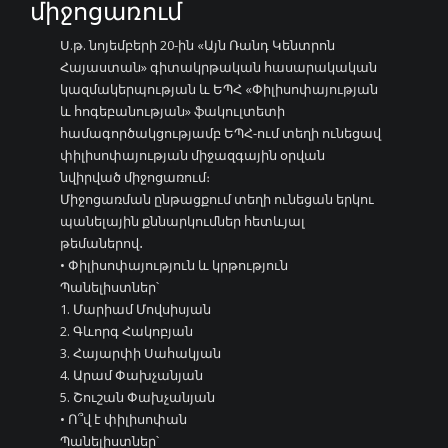
միջոցառում
Ս.թ. նոյեմբերի 20-ին «Այն Ռանդ Կենտրոն
Հայաստան» գիտակրթական հասարակական
կազմակերպության և ԵՊՀ «Փիլիսոփայության
և հոգեբանության» ֆակուլտետի
համագործակցությամբ ԵՊՀ-ում տեղի ունեցավ
փիլիսոփայության միջազգային օրվան
նվիրված միջոցառում։
Միջոցառման ընթացքում տեղի ունեցան երկու
պանելային քննարկումներ հետևյալ
թեմաներով․
• Փիլիսոփայություն և կրթություն
Պանելիստներ՝
1. Մարիամ Մովսիսյան
2. Գևորգ Հակոբյան
3. Հայարփի Սահակյան
4. Արամ Փախչանյան
5. Շուշան Փախչանյան
• Ո՞վ է փիլիսոփան
Պանելիստներ՝