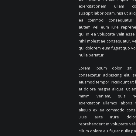
exercitationem ullam cor
suscipit laboriosam, nisi ut ali
ea commodi consequatur?
autem vel eum iure reprehe
qui in ea voluptate velit ess
nihil molestiae consequatur, ve
qui dolorem eum fugiat quo vo
nulla pariatur.
Lorem ipsum dolor sit 
consectetur adipiscing elit, 
eiusmod tempor incididunt ut 
et dolore magna aliqua. Ut e
minim veniam, quis no
exercitation ullamco laboris n
aliquip ex ea commodo cons
Duis aute irure dolo
reprehenderit in voluptate veli
cillum dolore eu fugiat nulla pa