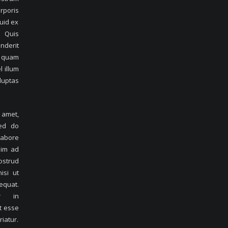
poris
quid ex
 Quis
nderit
e quam
l illum
luptas
amet,
sed do
labore
nim ad
strud
isi ut
equat.
r in
t esse
riatur.