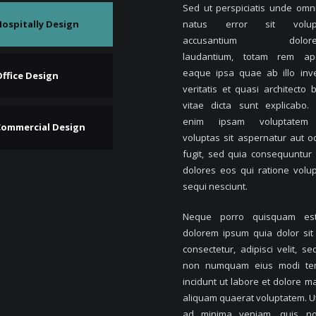
Sed ut perspiciatis unde omni
ospitally Design
natus error sit volup
accusantium dolore
laudantium, totam rem ape
eaque ipsa quae ab illo inv
ffice Design
veritatis et quasi architecto 
vitae dicta sunt explicabo
enim ipsam voluptatem
Commercial Design
voluptas sit aspernatur aut od
fugit, sed quia consequuntur
dolores eos qui ratione volu
sequi nesciunt.
Neque porro quisquam est
dolorem ipsum quia dolor sit
consectetur, adipisci velit, se
non numquam eius modi te
incidunt ut labore et dolore 
aliquam quaerat voluptatem. U
ad minima veniam, quis no