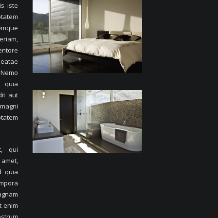
s iste
tatem
mque
riam,
entore
beatae
. Nemo
 quia
it aut
 magni
ptatem
, qui
 amet,
d quia
mpora
magnam
t enim
strum