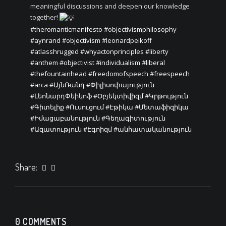
meaningful discussions and deepen our knowledge
together!
#theromanticmanifesto
#objectivismphilosophy
#aynrand
#objectivism
#leonardpeikoff
#atlasshrugged
#whyactonprinciples
#liberty
#anthem
#objectivist
#individualism
#liberal
#thefountainhead
#freedomofspeech
#freespeech
#arca
#ԱյնՌանդ
#Փիլիսոփայություն
#ԼեոնարդՓեիկոֆ
#Օբյեկտիվիզմ
#Կրթություն
#Գիտելիք
#Ուսուցում
#Էթիկա
#Մետաֆիզիկա
#Իմացաբանություն
#Գեղագիտություն
#Ազատություն
#Էգոիզմ
#անհատականություն
Share:
0 COMMENTS