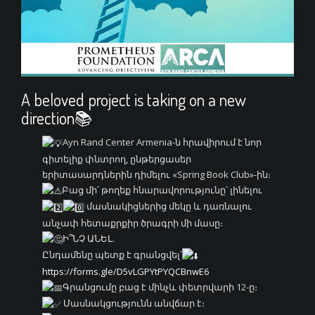
A beloved project is taking on a new
direction📚
Ayn Rand Center Armenia-ն հրավիրում է նոր
գիտելիք փնտրող, ընթերցասեր
երիտասարդներին դիմելու «Spring Book Club»-ին։
Բաց մի՛ թողեք հնարավորությունը՝ լինելու
մասնակիցներից մեկը և դառնալու
անչափ հետաքրքիր ծրագրի մի մասը։
Ի՞ՆՉ ԱՆԵԼ.
Ընդամենը պետք է գրանցվել՝
https://forms.gle/D5vLGPYtPYQCBnwE6
Գրանցումը բաց է մինչև փետրվարի 12-ը։
Մասնակցությունն անվճար է։