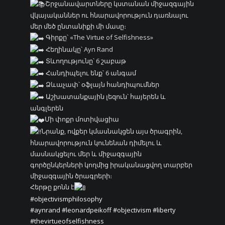
Շրջանավարտները կստանան միջազգային
վկայականներ ու հնարավորություն դառնալու
մեր մեծ ընտանիքի մի մասը։
Գիրքը՝ «The Virtue of Selfishness»
Հեղինակը՝ Ayn Rand
Տևողությունը՝ 6 շաբաթ
Հանդիպելու ենք՝ 6 անգամ
Ձևաչափ՝ օֆլայն հանդիպումներ
Աշխատանքային լեզուն՝ հայերեն և
անգլերեն
Մի փոքր մոտիվացիա
Նրանք, ովքեր կմասնակցեն այս ծրագրին,
հնարավորություն կունենան դիմելու և
մասնակցելու մեր և միջազգային
գործընկերների կողմից իրականացվող տարբեր
միջազգային ծրագրերի։
Հերթը քոնն է
#objectivismphilosophy
#aynrand
#leonardpeikoff
#objectivism
#liberty
#thevirtueofselfishness