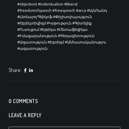
#objectivist
#individualism
#liberal
#freedomofspeech
#freespeech
#arca
#ԱյնՌանդ
#ԼեոնարդՊեիկոֆ
#Փիլիսոփայություն
#Օբյեկտիվիզմ
#Կրթություն
#Գիտելիք
#Ուսուցում
#Էթիկա
#Մետաֆիզիկա
#Իմացաբանություն
#Գեղագիտություն
#Ազատություն
#Էգոիզմ
#Անհատականությու
#ազատություն
Share:
0 COMMENTS
LEAVE A REPLY