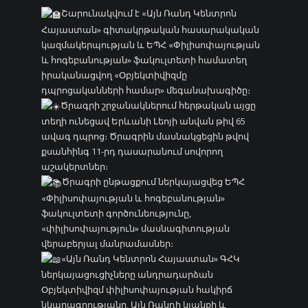
Շարունակվում է «Այն Ռանդ Կենտրոն
Հայաստան» գիտակրթական հասարակական
կազմակերպության և ԵՊՀ «Փիլիսոփայության
և հոգեբանության» ֆակուլտետի համատեղ
իրականացվող «Օբյեկտիվիզմը
դպրոցականների համար» մեգանախագիծը։
Ծրագրի շրջանակներում հերթական այցը
տեղի ունեցավ Երևանի Լեոյի անվան թիվ 65
ավագ դպրոց։ Ծրագրին մասնակցեցին թվով
քսանհինգ 11-րդ դասարանում սովորող
աշակերտներ։
Ծրագրի ընթացքում ներկայացվեց ԵՊՀ
«Փիլիսոփայության և հոգեբանության»
ֆակուլտետի գործունեությունը,
«փիլիսոփայություն» մասնագիտության
վերաբերյալ մանրամասներ։
«Այն Ռանդ Կենտրոն Հայաստան» ԳՀԿ
ներկայացուցիչները անդրադարձան
Օբյեկտիվիզմ փիլիսոփայության հակիրճ
նկարագրությանը, Այն Ռանդի կյանքի և