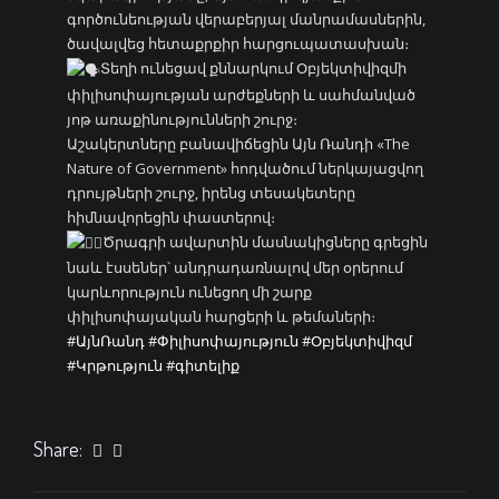
գործունեության վերաբերյալ մանրամասներին,
ծավալվեց հետաքրքիր հարցուպատասխան։
Տեղի ունեցավ քննարկում Օբյեկտիվիզմի
փիլիսոփայության արժեքների և սահմանված
յոթ առաքինությունների շուրջ։
Աշակերտները բանավիճեցին Այն Ռանդի «The
Nature of Government» հոդվածում ներկայացվող
դրույթների շուրջ, իրենց տեսակետերը
հիմնավորեցին փաստերով։
Ծրագրի ավարտին մասնակիցները գրեցին
նաև էսսեներ՝ անդրադառնալով մեր օրերում
կարևորություն ունեցող մի շարք
փիլիսոփայական հարցերի և թեմաների։
#ԱյնՌանդ
#Փիլիսոփայություն
#Օբյեկտիվիզմ
#Կրթություն
#գիտելիք
Share: