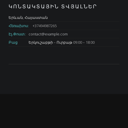
ԿՈՆՏԱԿՏԱՅԻՆ ՏՎՅԱԼՆԵՐ
Երևան, Հայաստան
Հեռախոս:
+37494987265
Էլ․Փոստ:
contact@example.com
Բաց
Երկուշաբթի – Ուրբաթ 09:00 – 18:00