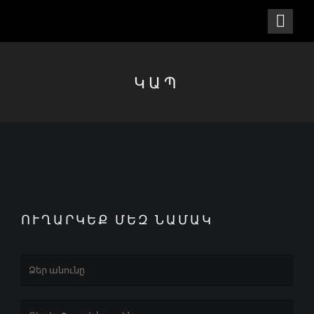
ԿԱՊ
ՈՒՂԱՐԿԵՔ ՄԵԶ ՆԱՄԱԿ